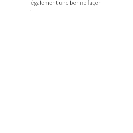
également une bonne façon
d’utiliser la valeur nette de votre
propriété pour consolider vos dettes,
effectuer des rénovations, procéder à
des investissements, payer des frais
d’études, ou tout autre projet que
vous désirez entreprendre.